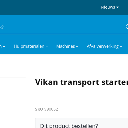
Nieuws
en
Hulpmaterialen
Machines
Afvalverwerking
Vikan transport starte
SKU
990052
Dit product bestellen?