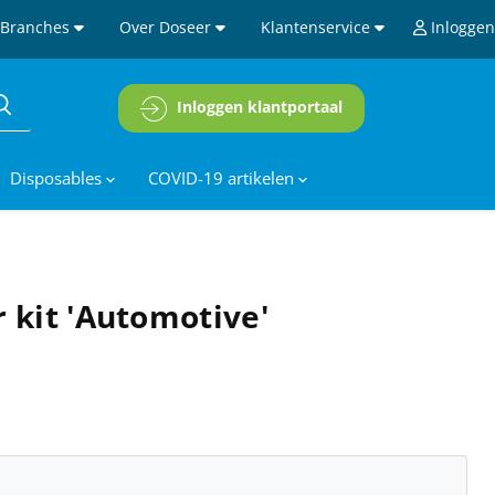
Branches
Over Doseer
Klantenservice
Inloggen
Inloggen klantportaal
Disposables
COVID-19 artikelen
r kit 'Automotive'