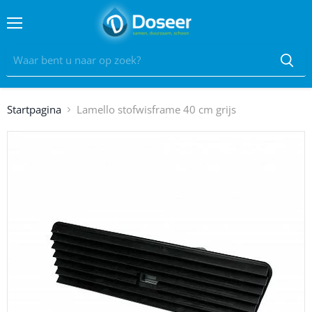
Menu
Startpagina
Lamello stofwisframe 40 cm grijs