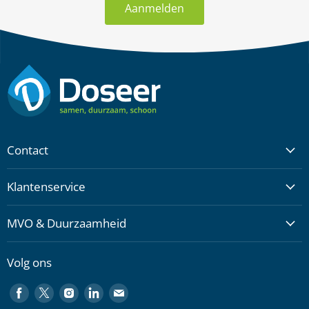
Aanmelden
Contact
Klantenservice
MVO & Duurzaamheid
Volg ons
Vind
Vind
Vind
Vind
Vind
ons
ons
ons
ons
ons